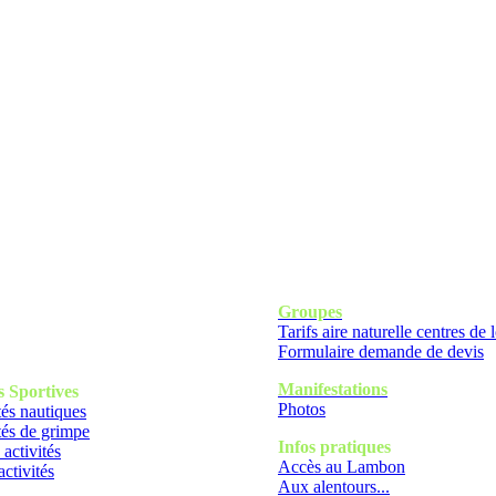
Groupes
Tarifs aire naturelle centres de l
Formulaire demande de devis
Manifestations
s
Sportives
Photos
tés nautiques
tés de grimpe
Infos pratiques
 activités
Accès au Lambon
activités
Aux alentours...