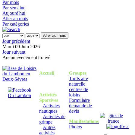
Par mois
Par semaine
Aujourd'hui
Aller au mois
Par catégories
Aller au mois
Jour précédent
Mardi 09 Juin 2026
Jour suivant
Aucun évènement trouvé
Accueil
Groupes
Tarifs aire
naturelle
centres de
Activités
loisirs
Sportives
Formulaire
Activités
demande de
nautiques
devis
Activités de
Manifestations
grimpe
Photos
Autres
activités