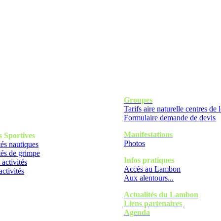
Groupes
Tarifs aire naturelle centres de l
Formulaire demande de devis
Manifestations
s
Sportives
Photos
tés nautiques
tés de grimpe
Infos pratiques
 activités
Accès au Lambon
activités
Aux alentours...
Actualités du Lambon
Liens partenaires
Agenda