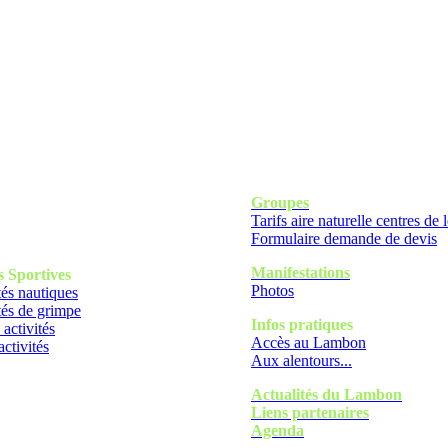
Groupes
Tarifs aire naturelle centres de l
Formulaire demande de devis
Manifestations
s
Sportives
Photos
tés nautiques
tés de grimpe
Infos pratiques
 activités
Accès au Lambon
activités
Aux alentours...
Actualités du Lambon
Liens partenaires
Agenda