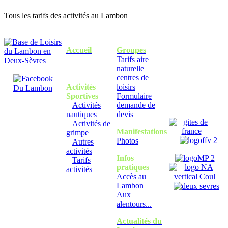
Tous les tarifs des activités au Lambon
Accueil
Groupes
Tarifs aire
naturelle
centres de
Activités
loisirs
Sportives
Formulaire
Activités
demande de
nautiques
devis
Activités de
Manifestations
grimpe
Photos
Autres
activités
Infos
Tarifs
pratiques
activités
Accès au
Lambon
Aux
alentours...
Actualités du