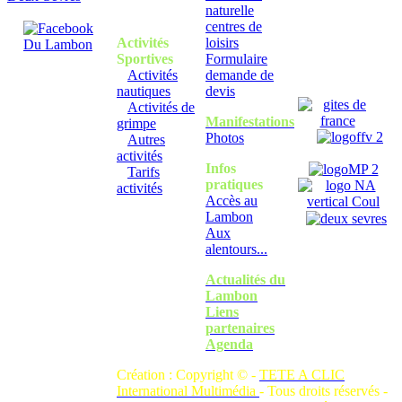
naturelle
centres de
Activités
loisirs
Sportives
Formulaire
Activités
demande de
nautiques
devis
Activités de
Manifestations
grimpe
Photos
Autres
activités
Infos
Tarifs
pratiques
activités
Accès au
Lambon
Aux
alentours...
Actualités du
Lambon
Liens
partenaires
Agenda
Création : Copyright © -
TETE A CLIC
International Multimédia
- Tous droits réservés -