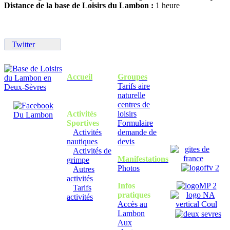
Distance de la base de Loisirs du Lambon :
1 heure
Twitter
Accueil
Groupes
Tarifs aire
naturelle
centres de
Activités
loisirs
Sportives
Formulaire
Activités
demande de
nautiques
devis
Activités de
Manifestations
grimpe
Photos
Autres
activités
Infos
Tarifs
pratiques
activités
Accès au
Lambon
Aux