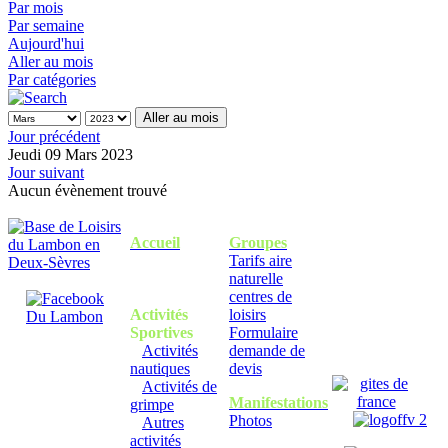
Par mois
Par semaine
Aujourd'hui
Aller au mois
Par catégories
Aller au mois
Jour précédent
Jeudi 09 Mars 2023
Jour suivant
Aucun évènement trouvé
Accueil
Groupes
Tarifs aire
naturelle
centres de
Activités
loisirs
Sportives
Formulaire
Activités
demande de
nautiques
devis
Activités de
Manifestations
grimpe
Photos
Autres
activités