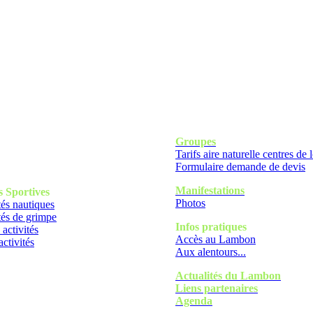
Groupes
Tarifs aire naturelle centres de l
Formulaire demande de devis
Manifestations
s
Sportives
Photos
tés nautiques
tés de grimpe
Infos pratiques
 activités
Accès au Lambon
activités
Aux alentours...
Actualités du Lambon
Liens partenaires
Agenda