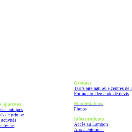
Groupes
Tarifs aire naturelle centres de l
Formulaire demande de devis
Manifestations
s
Sportives
Photos
tés nautiques
tés de grimpe
Infos pratiques
 activités
Accès au Lambon
activités
Aux alentours...