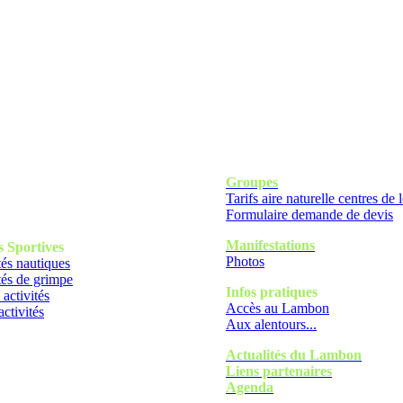
Groupes
Tarifs aire naturelle centres de l
Formulaire demande de devis
Manifestations
s
Sportives
Photos
tés nautiques
tés de grimpe
Infos pratiques
 activités
Accès au Lambon
activités
Aux alentours...
Actualités du Lambon
Liens partenaires
Agenda