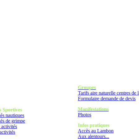
Groupes
Tarifs aire naturelle centres de l
Formulaire demande de devis
Manifestations
s
Sportives
Photos
tés nautiques
tés de grimpe
Infos pratiques
 activités
Accès au Lambon
activités
Aux alentours...