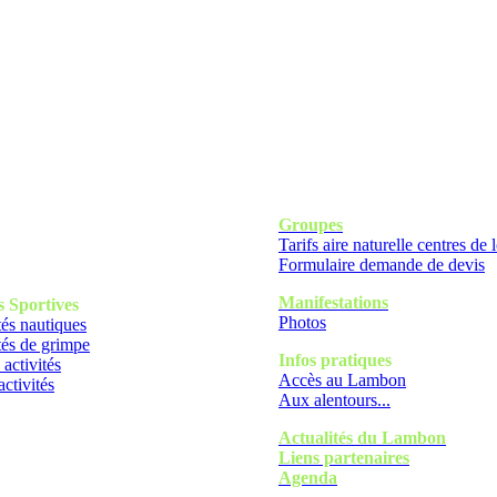
Groupes
Tarifs aire naturelle centres de l
Formulaire demande de devis
Manifestations
s
Sportives
Photos
tés nautiques
tés de grimpe
Infos pratiques
 activités
Accès au Lambon
activités
Aux alentours...
Actualités du Lambon
Liens partenaires
Agenda