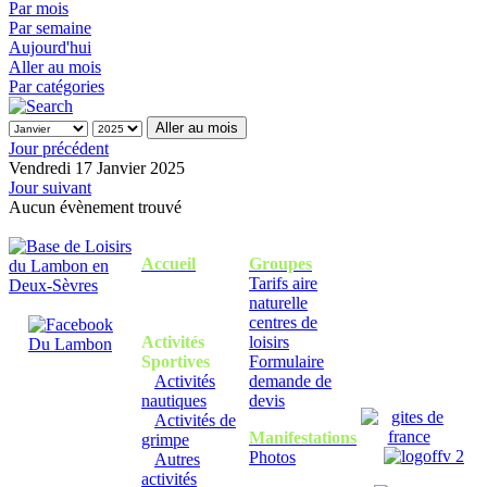
Par mois
Par semaine
Aujourd'hui
Aller au mois
Par catégories
Aller au mois
Jour précédent
Vendredi 17 Janvier 2025
Jour suivant
Aucun évènement trouvé
Accueil
Groupes
Tarifs aire
naturelle
centres de
Activités
loisirs
Sportives
Formulaire
Activités
demande de
nautiques
devis
Activités de
Manifestations
grimpe
Photos
Autres
activités