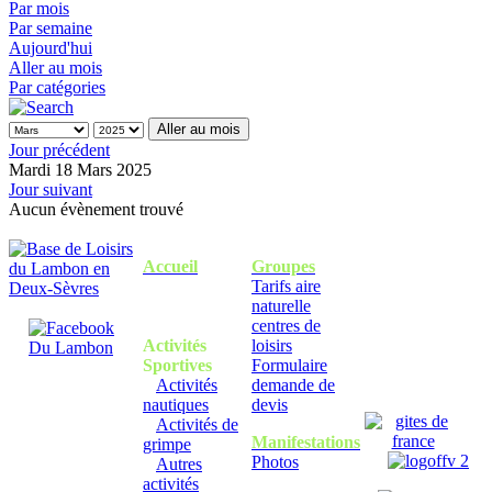
Par mois
Par semaine
Aujourd'hui
Aller au mois
Par catégories
Aller au mois
Jour précédent
Mardi 18 Mars 2025
Jour suivant
Aucun évènement trouvé
Accueil
Groupes
Tarifs aire
naturelle
centres de
Activités
loisirs
Sportives
Formulaire
Activités
demande de
nautiques
devis
Activités de
Manifestations
grimpe
Photos
Autres
activités