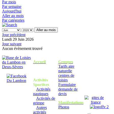
Par mois
Par semaine
Aujourd'hui
Aller au mois
Par catégories
Aller au mois
Jour précédent
Lundi 29 Juin 2026
Jour suivant
Aucun évènement trouvé
Accueil
Groupes
Tarifs aire
naturelle
centres de
Activités
loisirs
Sportives
Formulaire
Activités
demande de
nautiques
devis
Activités de
Manifestations
grimpe
Photos
Autres
activités