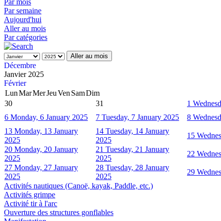
Par mois
Par semaine
Aujourd'hui
Aller au mois
Par catégories
Aller au mois
Décembre
Janvier 2025
Février
Lun
Mar
Mer
Jeu
Ven
Sam
Dim
30
31
1
Wednesda
6
Monday, 6 January 2025
7
Tuesday, 7 January 2025
8
Wednesda
13
Monday, 13 January
14
Tuesday, 14 January
15
Wednes
2025
2025
20
Monday, 20 January
21
Tuesday, 21 January
22
Wednes
2025
2025
27
Monday, 27 January
28
Tuesday, 28 January
29
Wednes
2025
2025
Activités nautiques (Canoë, kayak, Paddle, etc.)
Activités grimpe
Activité tir à l'arc
Ouverture des structures gonflables