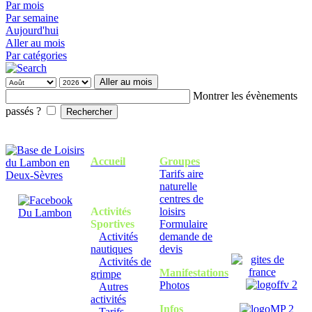
Par mois
Par semaine
Aujourd'hui
Aller au mois
Par catégories
Aller au mois
Montrer les évènements
passés ?
Accueil
Groupes
Tarifs aire
naturelle
centres de
Activités
loisirs
Sportives
Formulaire
Activités
demande de
nautiques
devis
Activités de
Manifestations
grimpe
Photos
Autres
activités
Infos
Tarifs