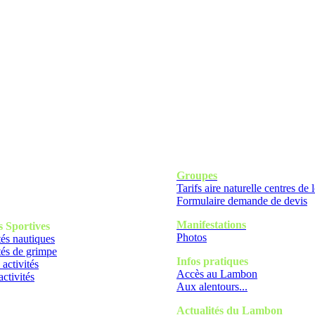
Groupes
Tarifs aire naturelle centres de l
Formulaire demande de devis
Manifestations
s
Sportives
Photos
tés nautiques
tés de grimpe
Infos pratiques
 activités
Accès au Lambon
activités
Aux alentours...
Actualités du Lambon