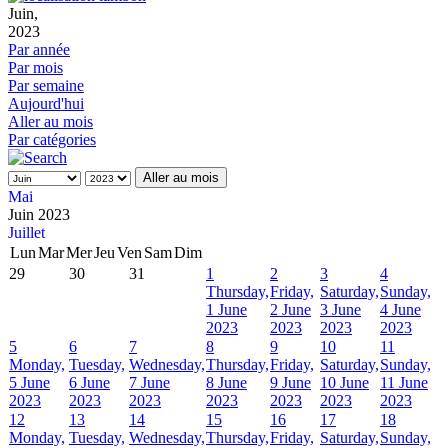
Juin,
2023
Par année
Par mois
Par semaine
Aujourd'hui
Aller au mois
Par catégories
Aller au mois
Mai
Juin 2023
Juillet
Lun
Mar
Mer
Jeu
Ven
Sam
Dim
29
30
31
1
2
3
4
Thursday,
Friday,
Saturday,
Sunday,
1 June
2 June
3 June
4 June
2023
2023
2023
2023
5
6
7
8
9
10
11
Monday,
Tuesday,
Wednesday,
Thursday,
Friday,
Saturday,
Sunday,
5 June
6 June
7 June
8 June
9 June
10 June
11 June
2023
2023
2023
2023
2023
2023
2023
12
13
14
15
16
17
18
Monday,
Tuesday,
Wednesday,
Thursday,
Friday,
Saturday,
Sunday,