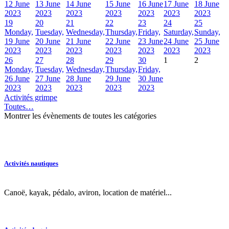
12 June
13 June
14 June
15 June
16 June
17 June
18 June
2023
2023
2023
2023
2023
2023
2023
19
20
21
22
23
24
25
Monday,
Tuesday,
Wednesday,
Thursday,
Friday,
Saturday,
Sunday,
19 June
20 June
21 June
22 June
23 June
24 June
25 June
2023
2023
2023
2023
2023
2023
2023
26
27
28
29
30
1
2
Monday,
Tuesday,
Wednesday,
Thursday,
Friday,
26 June
27 June
28 June
29 June
30 June
2023
2023
2023
2023
2023
Activités grimpe
Toutes…
Montrer les évènements de toutes les catégories
Activités nautiques
Canoë, kayak, pédalo, aviron, location de matériel...