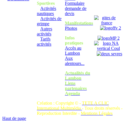
Sportives
Formulaire
Activités
demande de
nautiques
devis
Activités de
Manifestations
grimpe
Photos
Autres
activités
Infos
Tarifs
pratiques
activités
Accès au
Lambon
Aux
alentours...
Actualités du
Lambon
Liens
partenaires
Agenda
Création : Copyright © -
TETE A CLIC
International Multimédia
- Tous droits réservés -
Reproduction Interdite -
Mentions Légales
Haut de page