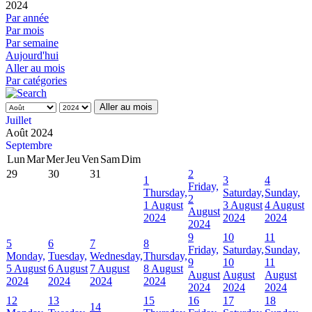
2024
Par année
Par mois
Par semaine
Aujourd'hui
Aller au mois
Par catégories
Aller au mois
Juillet
Août 2024
Septembre
Lun
Mar
Mer
Jeu
Ven
Sam
Dim
29
30
31
2
1
3
4
Friday,
Thursday,
Saturday,
Sunday,
2
1 August
3 August
4 August
August
2024
2024
2024
2024
9
10
11
5
6
7
8
Friday,
Saturday,
Sunday,
Monday,
Tuesday,
Wednesday,
Thursday,
9
10
11
5 August
6 August
7 August
8 August
August
August
August
2024
2024
2024
2024
2024
2024
2024
12
13
15
16
17
18
14