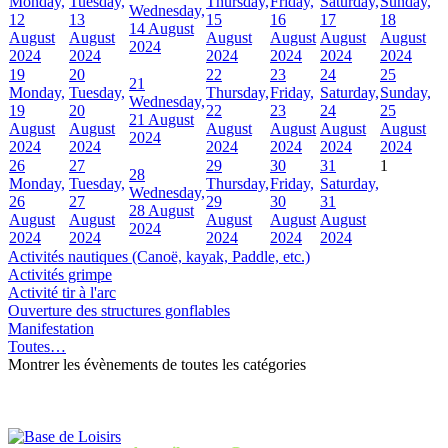
Monday,
Tuesday,
Thursday,
Friday,
Saturday,
Sunday,
Wednesday,
12
13
15
16
17
18
14 August
August
August
August
August
August
August
2024
2024
2024
2024
2024
2024
2024
19
20
22
23
24
25
21
Monday,
Tuesday,
Thursday,
Friday,
Saturday,
Sunday,
Wednesday,
19
20
22
23
24
25
21 August
August
August
August
August
August
August
2024
2024
2024
2024
2024
2024
2024
26
27
29
30
31
1
28
Monday,
Tuesday,
Thursday,
Friday,
Saturday,
Wednesday,
26
27
29
30
31
28 August
August
August
August
August
August
2024
2024
2024
2024
2024
2024
Activités nautiques (Canoë, kayak, Paddle, etc.)
Activités grimpe
Activité tir à l'arc
Ouverture des structures gonflables
Manifestation
Toutes…
Montrer les évènements de toutes les catégories