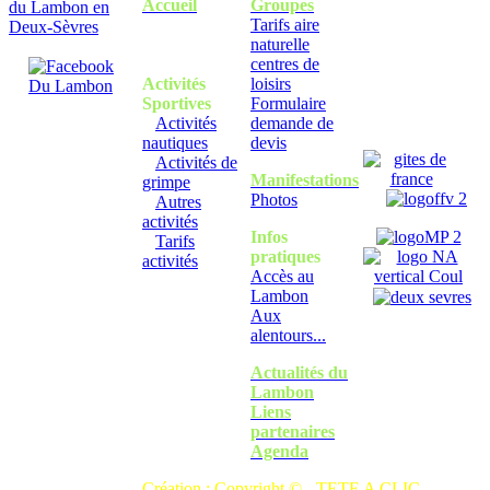
Accueil
Groupes
Tarifs aire
naturelle
centres de
Activités
loisirs
Sportives
Formulaire
Activités
demande de
nautiques
devis
Activités de
Manifestations
grimpe
Photos
Autres
activités
Infos
Tarifs
pratiques
activités
Accès au
Lambon
Aux
alentours...
Actualités du
Lambon
Liens
partenaires
Agenda
Création : Copyright © -
TETE A CLIC