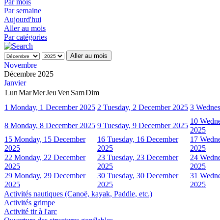
Par mois
Par semaine
Aujourd'hui
Aller au mois
Par catégories
Aller au mois
Novembre
Décembre 2025
Janvier
Lun
Mar
Mer
Jeu
Ven
Sam
Dim
1
Monday, 1 December 2025
2
Tuesday, 2 December 2025
3
Wednes
10
Wedne
8
Monday, 8 December 2025
9
Tuesday, 9 December 2025
2025
15
Monday, 15 December
16
Tuesday, 16 December
17
Wedne
2025
2025
2025
22
Monday, 22 December
23
Tuesday, 23 December
24
Wedne
2025
2025
2025
29
Monday, 29 December
30
Tuesday, 30 December
31
Wedne
2025
2025
2025
Activités nautiques (Canoë, kayak, Paddle, etc.)
Activités grimpe
Activité tir à l'arc