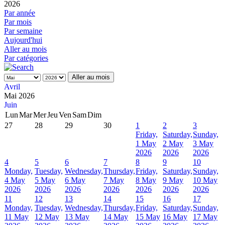
2026
Par année
Par mois
Par semaine
Aujourd'hui
Aller au mois
Par catégories
Aller au mois
Avril
Mai 2026
Juin
Lun
Mar
Mer
Jeu
Ven
Sam
Dim
27
28
29
30
1
2
3
Friday,
Saturday,
Sunday,
1 May
2 May
3 May
2026
2026
2026
4
5
6
7
8
9
10
Monday,
Tuesday,
Wednesday,
Thursday,
Friday,
Saturday,
Sunday,
4 May
5 May
6 May
7 May
8 May
9 May
10 May
2026
2026
2026
2026
2026
2026
2026
11
12
13
14
15
16
17
Monday,
Tuesday,
Wednesday,
Thursday,
Friday,
Saturday,
Sunday,
11 May
12 May
13 May
14 May
15 May
16 May
17 May