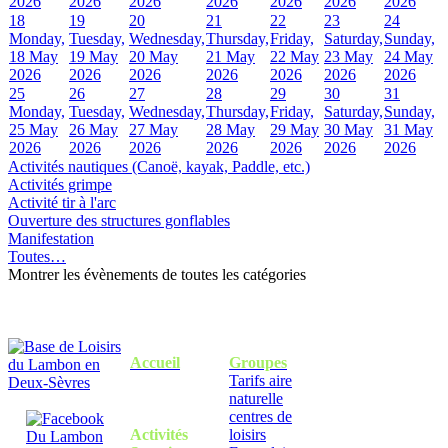
2026
2026
2026
2026
2026
2026
2026
18
19
20
21
22
23
24
Monday,
Tuesday,
Wednesday,
Thursday,
Friday,
Saturday,
Sunday,
18 May
19 May
20 May
21 May
22 May
23 May
24 May
2026
2026
2026
2026
2026
2026
2026
25
26
27
28
29
30
31
Monday,
Tuesday,
Wednesday,
Thursday,
Friday,
Saturday,
Sunday,
25 May
26 May
27 May
28 May
29 May
30 May
31 May
2026
2026
2026
2026
2026
2026
2026
Activités nautiques (Canoë, kayak, Paddle, etc.)
Activités grimpe
Activité tir à l'arc
Ouverture des structures gonflables
Manifestation
Toutes…
Montrer les évènements de toutes les catégories
Accueil
Groupes
Tarifs aire
naturelle
centres de
Activités
loisirs