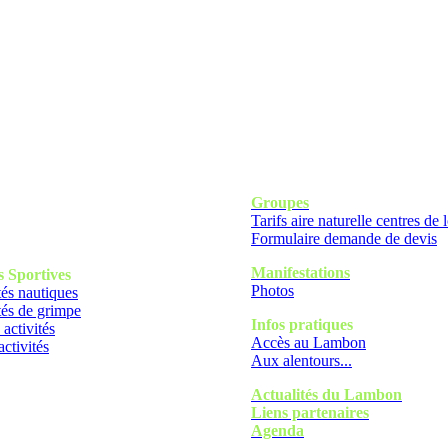
Groupes
Tarifs aire naturelle centres de l
Formulaire demande de devis
Manifestations
s
Sportives
Photos
tés nautiques
tés de grimpe
Infos pratiques
 activités
Accès au Lambon
activités
Aux alentours...
Actualités du Lambon
Liens partenaires
Agenda