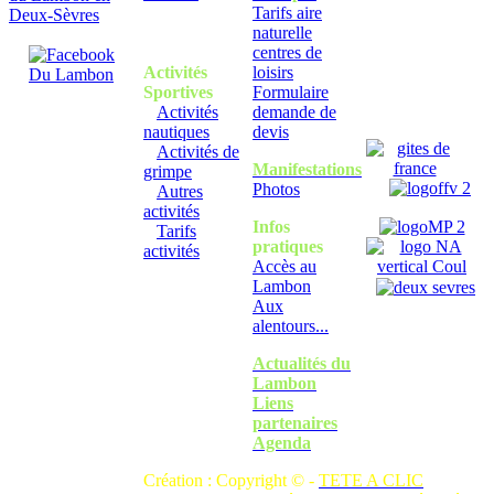
Tarifs aire
naturelle
centres de
Activités
loisirs
Sportives
Formulaire
Activités
demande de
nautiques
devis
Activités de
Manifestations
grimpe
Photos
Autres
activités
Infos
Tarifs
pratiques
activités
Accès au
Lambon
Aux
alentours...
Actualités du
Lambon
Liens
partenaires
Agenda
Création : Copyright © -
TETE A CLIC