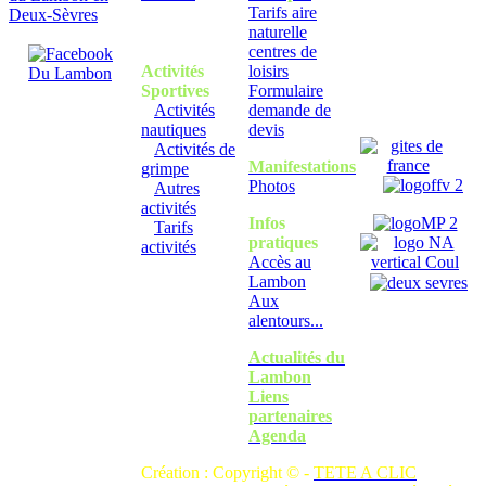
Tarifs aire
naturelle
centres de
Activités
loisirs
Sportives
Formulaire
Activités
demande de
nautiques
devis
Activités de
Manifestations
grimpe
Photos
Autres
activités
Infos
Tarifs
pratiques
activités
Accès au
Lambon
Aux
alentours...
Actualités du
Lambon
Liens
partenaires
Agenda
Création : Copyright © -
TETE A CLIC