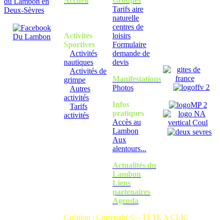
Accueil
Groupes
Tarifs aire
naturelle
centres de
Activités
loisirs
Sportives
Formulaire
Activités
demande de
nautiques
devis
Activités de
Manifestations
grimpe
Photos
Autres
activités
Infos
Tarifs
pratiques
activités
Accès au
Lambon
Aux
alentours...
Actualités du
Lambon
Liens
partenaires
Agenda
Création : Copyright © -
TETE A CLIC