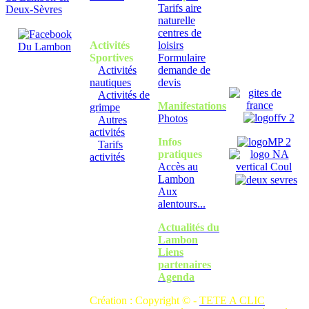
Tarifs aire
naturelle
centres de
Activités
loisirs
Sportives
Formulaire
Activités
demande de
nautiques
devis
Activités de
Manifestations
grimpe
Photos
Autres
activités
Infos
Tarifs
pratiques
activités
Accès au
Lambon
Aux
alentours...
Actualités du
Lambon
Liens
partenaires
Agenda
Création : Copyright © -
TETE A CLIC