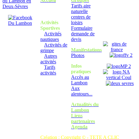
Accueil
Groupes
Tarifs aire
naturelle
centres de
Activités
loisirs
Sportives
Formulaire
Activités
demande de
nautiques
devis
Activités de
Manifestations
grimpe
Photos
Autres
activités
Infos
Tarifs
pratiques
activités
Accès au
Lambon
Aux
alentours...
Actualités du
Lambon
Liens
partenaires
Agenda
Création : Copyright © -
TETE A CLIC