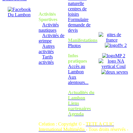
naturelle
centres de
Activités
loisirs
Sportives
Formulaire
Activités
demande de
nautiques
devis
Activités de
Manifestations
grimpe
Photos
Autres
activités
Infos
Tarifs
pratiques
activités
Accès au
Lambon
Aux
alentours...
Actualités du
Lambon
Liens
partenaires
Agenda
Création : Copyright © -
TETE A CLIC
International Multimédia
- Tous droits réservés -