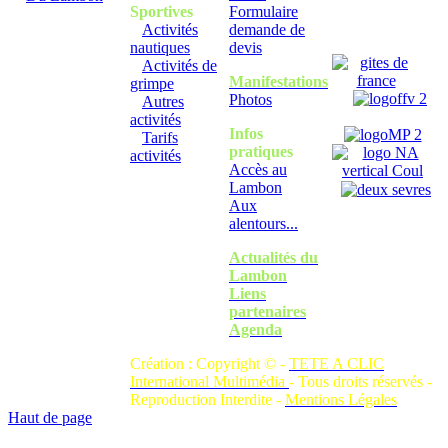
Sportives
Formulaire
Activités
demande de
nautiques
devis
Activités de
Manifestations
grimpe
Photos
Autres
activités
Infos
Tarifs
pratiques
activités
Accès au
Lambon
Aux
alentours...
Actualités du
Lambon
Liens
partenaires
Agenda
Création : Copyright © -
TETE A CLIC
International Multimédia
- Tous droits réservés -
Reproduction Interdite -
Mentions Légales
Haut de page