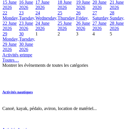
15 June
16 June
17 June
18 June
19 June
20 June
21 June
2026
2026
2026
2026
2026
2026
2026
22
23
24
25
26
27
28
Monday,
Tuesday,
Wednesday,
Thursday,
Friday,
Saturday,
Sunday,
22 June
23 June
24 June
25 June
26 June
27 June
28 June
2026
2026
2026
2026
2026
2026
2026
29
30
1
2
3
4
5
Monday,
Tuesday,
29 June
30 June
2026
2026
Activités grimpe
Toutes…
Montrer les évènements de toutes les catégories
Activités nautiques
Canoë, kayak, pédalo, aviron, location de matériel...