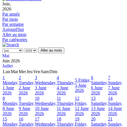
Juin,
2026
Par année
Par mois
Par semaine
Aujourd'hui
Aller au mois
Par catégories
Aller au mois
Mai
Juin 2026
Juillet
Lun
Mar
Mer
Jeu
Ven
Sam
Dim
1
2
3
4
6
7
5
Friday,
Monday,
Tuesday,
Wednesday,
Thursday,
Saturday,
Sunday,
5 June
1 June
2 June
3 June
4 June
6 June
7 June
2026
2026
2026
2026
2026
2026
2026
8
9
10
11
12
13
14
Monday,
Tuesday,
Wednesday,
Thursday,
Friday,
Saturday,
Sunday,
8 June
9 June
10 June
11 June
12 June
13 June
14 June
2026
2026
2026
2026
2026
2026
2026
15
16
17
18
19
20
21
Monday,
Tuesday,
Wednesday,
Thursday,
Friday,
Saturday,
Sunday,